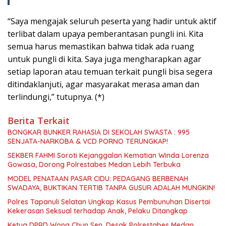
“Saya mengajak seluruh peserta yang hadir untuk aktif
terlibat dalam upaya pemberantasan pungli ini. Kita
semua harus memastikan bahwa tidak ada ruang
untuk pungli di kita. Saya juga mengharapkan agar
setiap laporan atau temuan terkait pungli bisa segera
ditindaklanjuti, agar masyarakat merasa aman dan
terlindungi,” tutupnya. (*)
Berita Terkait
BONGKAR BUNKER RAHASIA DI SEKOLAH SWASTA : 995
SENJATA-NARKOBA & VCD PORNO TERUNGKAP!
SEKBER FAHMI Soroti Kejanggalan Kematian Winda Lorenza
Gowasa, Dorong Polrestabes Medan Lebih Terbuka
MODEL PENATAAN PASAR CIDU: PEDAGANG BERBENAH
SWADAYA, BUKTIKAN TERTIB TANPA GUSUR ADALAH MUNGKIN!
Polres Tapanuli Selatan Ungkap Kasus Pembunuhan Disertai
Kekerasan Seksual terhadap Anak, Pelaku Ditangkap
Ketua DPRD Wong Chun Sen, Desak Polrestabes Medan