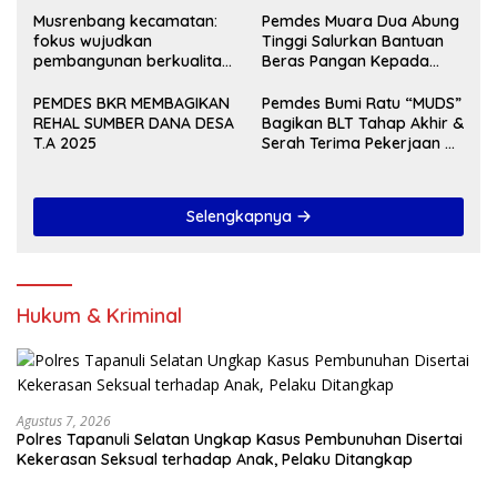
Musrenbang kecamatan:
Pemdes Muara Dua Abung
fokus wujudkan
Tinggi Salurkan Bantuan
pembangunan berkualitas
Beras Pangan Kepada
dan merata Tahun 2027
KPM
PEMDES BKR MEMBAGIKAN
Pemdes Bumi Ratu “MUDS”
REHAL SUMBER DANA DESA
Bagikan BLT Tahap Akhir &
T.A 2025
Serah Terima Pekerjaan Di
Akhir Tahun 2024
Selengkapnya
Hukum & Kriminal
Agustus 7, 2026
Polres Tapanuli Selatan Ungkap Kasus Pembunuhan Disertai
Kekerasan Seksual terhadap Anak, Pelaku Ditangkap