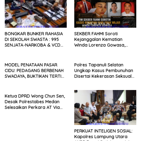
BONGKAR BUNKER RAHASIA
SEKBER FAHMI Soroti
DI SEKOLAH SWASTA : 995
Kejanggalan Kematian
SENJATA-NARKOBA & VCD
Winda Lorenza Gowasa,
PORNO TERUNGKAP!
Dorong Polrestabes Medan
Lebih Terbuka
MODEL PENATAAN PASAR
Polres Tapanuli Selatan
CIDU: PEDAGANG BERBENAH
Ungkap Kasus Pembunuhan
SWADAYA, BUKTIKAN TERTIB
Disertai Kekerasan Seksual
TANPA GUSUR ADALAH
terhadap Anak, Pelaku
MUNGKIN!
Ditangkap
Ketua DPRD Wong Chun Sen,
Desak Polrestabes Medan
Selesaikan Perkara AT Via
Restoratif Justice
PERKUAT INTELIGEN SOSIAL:
Kapolres Lampung Utara