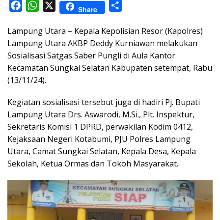
F
W
X
S
Share
a
h
h
Lampung Utara – Kepala Kepolisian Resor (Kapolres)
c
a
a
Lampung Utara AKBP Deddy Kurniawan melakukan
e
t
r
Sosialisasi Satgas Saber Pungli di Aula Kantor
b
s
e
Kecamatan Sungkai Selatan Kabupaten setempat, Rabu
o
A
(13/11/24).
o
p
k
p
Kegiatan sosialisasi tersebut juga di hadiri Pj. Bupati
Lampung Utara Drs. Aswarodi, M.Si., Plt. Inspektur,
Sekretaris Komisi 1 DPRD, perwakilan Kodim 0412,
Kejaksaan Negeri Kotabumi, PJU Polres Lampung
Utara, Camat Sungkai Selatan, Kepala Desa, Kepala
Sekolah, Ketua Ormas dan Tokoh Masyarakat.