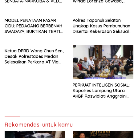
SENJATA-NARKOBA & VCD
Winda Lorenza Gowasa,
PORNO TERUNGKAP!
Dorong Polrestabes Medan
Lebih Terbuka
MODEL PENATAAN PASAR
Polres Tapanuli Selatan
CIDU: PEDAGANG BERBENAH
Ungkap Kasus Pembunuhan
SWADAYA, BUKTIKAN TERTIB
Disertai Kekerasan Seksual
TANPA GUSUR ADALAH
terhadap Anak, Pelaku
MUNGKIN!
Ditangkap
Ketua DPRD Wong Chun Sen,
Desak Polrestabes Medan
Selesaikan Perkara AT Via
Restoratif Justice
PERKUAT INTELIGEN SOSIAL:
Kapolres Lampung Utara
AKBP Raswidiati Anggraini
Jalin Sinergi Bersama Tokoh
Masyarakat Ansori Sabak
Rekomendasi untuk kamu