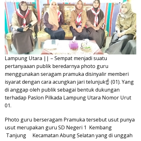
k
p
Lampung Utara || – Sempat menjadi suatu
pertanyaaan publik beredarnya photo guru
menggunakan seragam pramuka disinyalir memberi
isyarat dengan cara acungkan jari telunjuk☝️ (01). Yang
di anggap oleh publik sebagai bentuk dukungan
terhadap Paslon Pilkada Lampung Utara Nomor Urut
01.
Photo guru berseragam Pramuka tersebut usut punya
usut merupakan guru SD Negeri 1 Kembang
Tanjung Kecamatan Abung Selatan yang di unggah