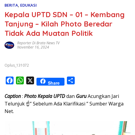
BERITA
,
EDUKASI
Kepala UPTD SDN – 01 – Kembang
Tanjung – Kilah Photo Beredar
Tidak Ada Muatan Politik
Reporter Di Brata News TV
November 16, 2024
Oplus_131072
F
W
X
S
Share
a
h
h
Caption
c
:
a
Photo Kepala
UPTD
dan
a
Guru
Acungkan Jari
Telunjuk ☝️” Sebelum Ada Klarifikasi ” Sumber Warga
e
t
r
Net.
b
s
e
o
A
o
p