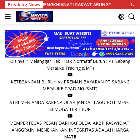
Langsung
SIAPA YANG MENGKHIANATI RAKYAT ABUNG?
Breaking News
Langit Maka
ke
konten
Disinyalir Melanggar Hak - Hak Normatif Buruh : PT Sabang
Merauke Trading (SMT)
KETEGANGAN BURUH Vs PREMAN BAYARAN PT SABANG
MERAUKE TRADING (SMT)
ISTRI MENJANDA KARENA ULAH JANDA : LAGU HOT MESS -
SEMOGA TERHIBUR
MEMPERTEGAS PESAN DARI KAPOLDA: AKBP RASWIDIATI
ANGGRAINI MENEKANKAN INTEGRITAS ADALAH HARGA
MATI!