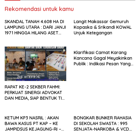
Rekomendasi untuk kamu
SKANDAL TANAH 4.608 HA DI
Langit Makassar Gemuruh
LAMPUNG UTARA : DARI JANJI
Kopaska & Srikandi KOWAL
1971 HINGGA HILANG ASET
Unjuk Ketegangan
NEGARA TAHUN 2025, SIAPA
YANG MENGKHIANATI RAKYAT
ABUNG?
Klarifikasi Camat Karang
Kancana Gagal Meyakinkan
Publik : Indikasi Pesan Yang
Beredar Donasi Rp1.3 Juta.
RAPAT KE-2 SEKBER FAHMI:
PERKUAT SINERGI ADVOKAT
DAN MEDIA, SIAP BENTUK TIM
AHLI HINGGA
PENGEMBANGAN APLIKASI
KETUM KP3 NASRIL : AKAN
BONGKAR BUNKER RAHASIA
BAWA KASUS PT KAP – KE
DI SEKOLAH SWASTA : 995
JAMPIDSUS KEJAGUNG-RI –
SENJATA-NARKOBA & VCD
PEMDA LAMPUNG UTARA
PORNO TERUNGKAP!