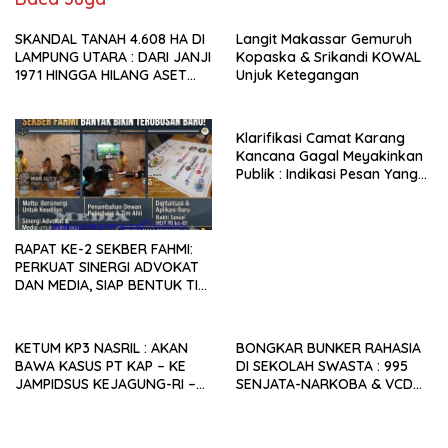
SKANDAL TANAH 4.608 HA DI
Langit Makassar Gemuruh
LAMPUNG UTARA : DARI JANJI
Kopaska & Srikandi KOWAL
1971 HINGGA HILANG ASET
Unjuk Ketegangan
NEGARA TAHUN 2025, SIAPA
YANG MENGKHIANATI RAKYAT
ABUNG?
Klarifikasi Camat Karang
Kancana Gagal Meyakinkan
Publik : Indikasi Pesan Yang
Beredar Donasi Rp1.3 Juta.
RAPAT KE-2 SEKBER FAHMI:
PERKUAT SINERGI ADVOKAT
DAN MEDIA, SIAP BENTUK TIM
AHLI HINGGA
PENGEMBANGAN APLIKASI
KETUM KP3 NASRIL : AKAN
BONGKAR BUNKER RAHASIA
BAWA KASUS PT KAP – KE
DI SEKOLAH SWASTA : 995
JAMPIDSUS KEJAGUNG-RI –
SENJATA-NARKOBA & VCD
PEMDA LAMPUNG UTARA
PORNO TERUNGKAP!
DISINYALIR LALAI.