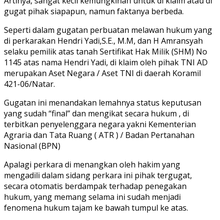
Artinya, sangat kecil kemungkinan untuk di klaim atau di
gugat pihak siapapun, namun faktanya berbeda.
Seperti dalam gugatan perbuatan melawan hukum yang
di perkarakan Hendri Yadi,S.E., M.M, dan H Amransyah
selaku pemilik atas tanah Sertifikat Hak Milik (SHM) No
1145 atas nama Hendri Yadi, di klaim oleh pihak TNI AD
merupakan Aset Negara / Aset TNI di daerah Koramil
421-06/Natar.
Gugatan ini menandakan lemahnya status keputusan
yang sudah “final” dan mengikat secara hukum , di
terbitkan penyelenggara negara yakni Kementerian
Agraria dan Tata Ruang ( ATR ) / Badan Pertanahan
Nasional (BPN)
Apalagi perkara di menangkan oleh hakim yang
mengadili dalam sidang perkara ini pihak tergugat,
secara otomatis berdampak terhadap penegakan
hukum, yang memang selama ini sudah menjadi
fenomena hukum tajam ke bawah tumpul ke atas.