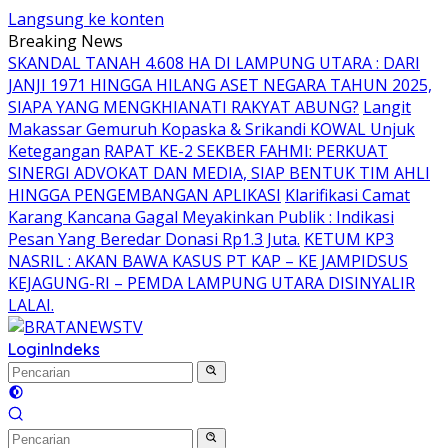
Langsung ke konten
Breaking News
SKANDAL TANAH 4.608 HA DI LAMPUNG UTARA : DARI
JANJI 1971 HINGGA HILANG ASET NEGARA TAHUN 2025,
SIAPA YANG MENGKHIANATI RAKYAT ABUNG?
Langit
Makassar Gemuruh Kopaska & Srikandi KOWAL Unjuk
Ketegangan
RAPAT KE-2 SEKBER FAHMI: PERKUAT
SINERGI ADVOKAT DAN MEDIA, SIAP BENTUK TIM AHLI
HINGGA PENGEMBANGAN APLIKASI
Klarifikasi Camat
Karang Kancana Gagal Meyakinkan Publik : Indikasi
Pesan Yang Beredar Donasi Rp1.3 Juta.
KETUM KP3
NASRIL : AKAN BAWA KASUS PT KAP – KE JAMPIDSUS
KEJAGUNG-RI – PEMDA LAMPUNG UTARA DISINYALIR
LALAI.
Login
Indeks